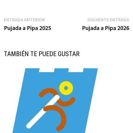
Navegación
Entrada
S
ENTRADA ANTERIOR
SIGUIENTE ENTRADA
anterior:
e
Pujada a Pipa 2025
Pujada a Pipa 2026
de
entradas
TAMBIÉN TE PUEDE GUSTAR